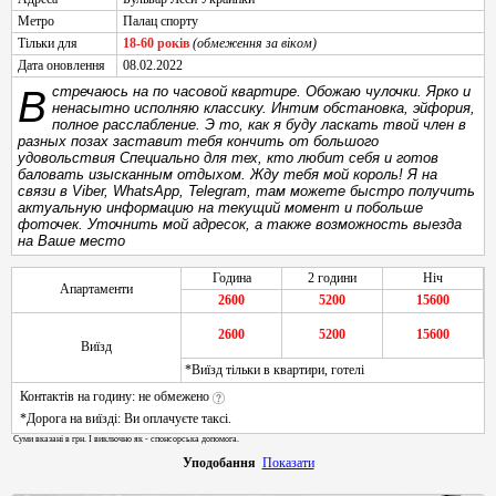
Метро
Палац спорту
Тільки для
18-60 років
(обмеження за віком)
Дата оновлення
08.02.2022
Встречаюсь на по часовой квартире. Обожаю чулочки. Ярко и
ненасытно исполняю классику. Интим обстановка, эйфория,
полное расслабление. Э то, как я буду ласкать твой член в
разных позах заставит тебя кончить от большого
удовольствия Специально для тех, кто любит себя и готов
баловать изысканным отдыхом. Жду тебя мой король! Я на
связи в Viber, WhatsApp, Telegram, там можете быстро получить
актуальную информацию на текущий момент и побольше
фоточек. Уточнить мой адресок, а также возможность выезда
на Ваше место
Година
2 години
Ніч
Апартаменти
2600
5200
15600
2600
5200
15600
Виїзд
*Виїзд тільки в квартири, готелі
Контактів на годину: не обмежено
*Дорога на виїзді: Ви оплачуєте таксі.
Суми вказані в грн. І виключно як - спонсорська допомога.
Уподобання
Показати