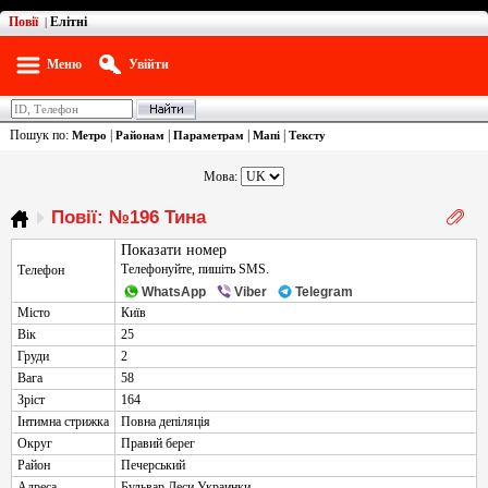
Повії
Елітні
|
Меню
Увійти
Пошук по:
|
|
|
|
Метро
Районам
Параметрам
Мапі
Тексту
Мова:
Повії: №196 Тина
Показати номер
Телефонуйте, пишіть SMS.
Телефон
WhatsApp
Viber
Telegram
Місто
Київ
Вік
25
Груди
2
Вага
58
Зріст
164
Інтимна стрижка
Повна депіляція
Округ
Правий берег
Район
Печерський
Адреса
Бульвар Леси Украинки