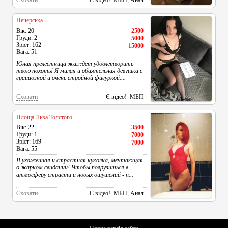
Сховати
Є відео! МБП, Анал
Печерська
Вік: 20
2500
Груди: 2
5000
Зріст: 162
15000
Вага: 51
Юная прелестница жаждет удовлетворить
твою похоть! Я милая и обаятельная девушка с
грациозной и очень стройной фигуркой....
Сховати
Є відео! МБП
Площа Льва Толстого
Вік: 22
3500
Груди: 1
7000
Зріст: 169
7000
Вага: 55
Я ухоженная и страстная куколка, мечтающая
о жарком свидании! Чтобы погрузиться в
атмосферу страсти и новых ощущений - п...
Сховати
Є відео! МБП, Анал