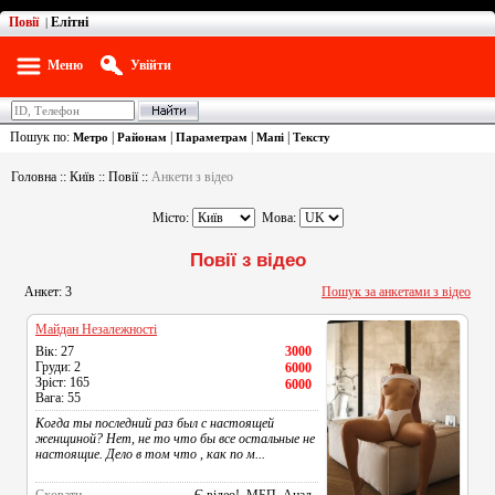
Повії
Елітні
|
Меню
Увійти
Пошук по:
|
|
|
|
Метро
Районам
Параметрам
Мапі
Тексту
Головна
::
Київ
::
Повії
::
Анкети з відео
Місто:
Мова:
Повії з відео
Анкет: 3
Пошук за анкетами з відео
Майдан Незалежності
Вік: 27
3000
Груди: 2
6000
Зріст: 165
6000
Вага: 55
Когда ты последний раз был с настоящей
женщиной? Нет, не то что бы все остальные не
настоящие. Дело в том что , как по м...