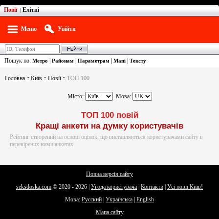
Повії
Елітні
|
Меню
Увійти
Пошук по:
|
|
|
|
Метро
Районам
Параметрам
Мапі
Тексту
Головна
::
Київ
::
Повії
::
ТОП 100
Місто:
Мова:
ТОП 100 повій
Кращі анкети на думку користувачів
Рейтинг створений на основі оцінок, що виставляються користувачами сайту в
перевірених ними анкетах.
Повна версія сайту
seksdoska.com
© 2020 - 2026 |
Угода користувача
|
Контакти
|
Усі повії Київ!
Мова:
Русский
|
Українська
|
English
Мапа сайту