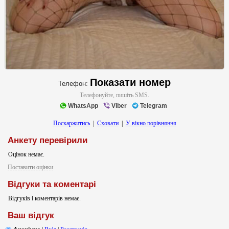
Показати номер
Телефон:
Телефонуйте, пишіть SMS.
WhatsApp
Viber
Telegram
Поскаржитись
|
Сховати
|
У вікно порівняння
Анкету перевірили
Оцінок немає.
Поставити оцінки
Відгуки та коментарі
Відгуків і коментарів немає.
Ваш відгук