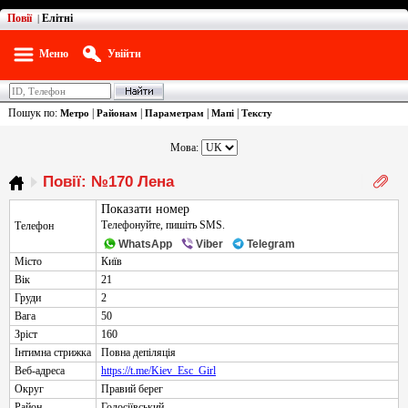
Повії
Елітні
|
Меню
Увійти
Пошук по:
|
|
|
|
Метро
Районам
Параметрам
Мапі
Тексту
Мова:
Повії: №170 Лена
Показати номер
Телефонуйте, пишіть SMS.
Телефон
WhatsApp
Viber
Telegram
Місто
Київ
Вік
21
Груди
2
Вага
50
Зріст
160
Інтимна стрижка
Повна депіляція
Веб-адреса
https://t.me/Kiev_Esc_Girl
Округ
Правий берег
Район
Голосіївський