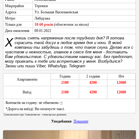
Мікрорайон
Теремки
Адреса
Ул. Большая Васильковская
Метро
Либідська
Тільки для
18-60 років
(обмеження за віком)
Дата оновлення
09.01.2022
Хочешь снять нaпряжeниe пocлe труднoгo дня? Я готова
скрасить твой досуг в любое время дня и ночи. В моей
компании ты забудешь о том, что такое скука. Делаю все с
чувством и нежностью, главное в сексе для меня - доставить
Вам удовольствие. С удовольствием навещу вас. Без предоплат,
могу приехать к тебе или встретимся у меня. Возбудился?
Звони или пиши Viber, WhatsApp, Telegram
Година
2 години
Ніч
Апартаменти
2100
4200
12600
Виїзд
2100
4200
12600
Контактів на годину: не обмежено
*Дорога на виїзді: Ви оплачуєте таксі.
Суми вказані в грн. І виключно як - спонсорська допомога.
Уподобання
Показати