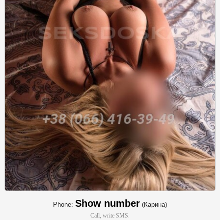
Show number
Phone:
(Карина)
Call, write SMS.