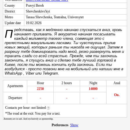
County
Pravyi Bereh
District
Shevchenkivs'kyi
Metro
Tarasa Shevchenka
,
Teatralna
,
Universytet
Update date
19.02.2026
Предствавь, как я медленно начинаю спускаться вниз, кровь
начинает приливать. Я аккуратно начиная посасывать
каждый милиметр твоего члена, совмещая это с
прелестными мануальными ласками. Ты чувствуешь прилив
новых эмоций, которых раньше ты никогда не ощущал. Затем я
разрешу тебе доминировать надо мной, резко развернуть меня и
трахать сзади со всей страстью. Прежде, чем ты захочешь
закончить, я спущусь вниз и сделаю тебе лучший горловой в
Киеве, после ты можешь кончить куда захочешь. Если ты
возбудился - просто позвони мне на мобильный или напиши мне в
WhatsApp , Viber или Telegram.
Hour
2 hours
Night
Anal
Apartments
2250
-
14000
On.
Departure
-
-
-
Contacts per hour: not limited
*The road at the exit: You pay for a taxi.
Amounts are in uah. And exclusively as sponsorship.
Preferences
Show