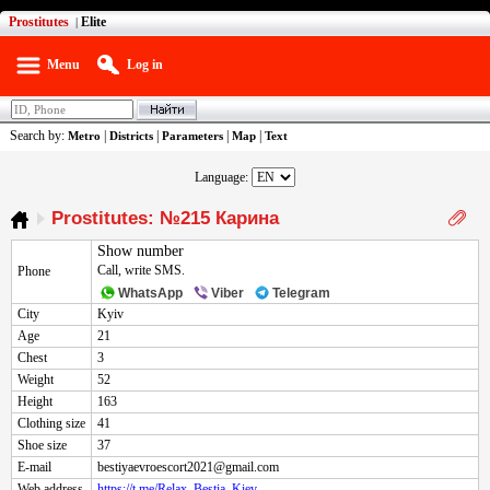
Prostitutes
Elite
|
Menu
Log in
Search by:
|
|
|
|
Metro
Districts
Parameters
Map
Text
Language:
Prostitutes: №215 Карина
Show number
Call, write SMS.
Phone
WhatsApp
Viber
Telegram
City
Kyiv
Age
21
Chest
3
Weight
52
Height
163
Clothing size
41
Shoe size
37
E-mail
bestiyaevroescort2021@gmail.com
Web address
https://t.me/Relax_Bestia_Kiev