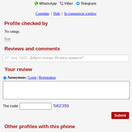
WhatsApp
Viber
Telegram
Complain
|
Hide
|
In comparison window
Profile checked by
No ratings.
Rate
Reviews and comments
Доброго вечора. На виїзд працюєте?
27 aug 2025
Your review
Anonymous
|
Login
|
Registration
The code:
Other profiles with this phone