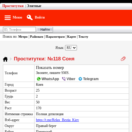
Проститутки
Элитные
|
Меню
Войти
Поиск по:
|
|
|
|
Метро
Районам
Параметрам
Карте
Тексту
Язык:
Проститутки: №118 Соня
Показать номер
Звоните, пишите SMS.
Телефон
WhatsApp
Viber
Telegram
Город
Киев
Возраст
25
Грудь
2
Вес
50
Рост
170
Интимная стрижка
Полная депиляция
Вэб-адрес
https://t.me/Relax_Bestia_Kiev
Округ
Правый берег
Район
Печерский