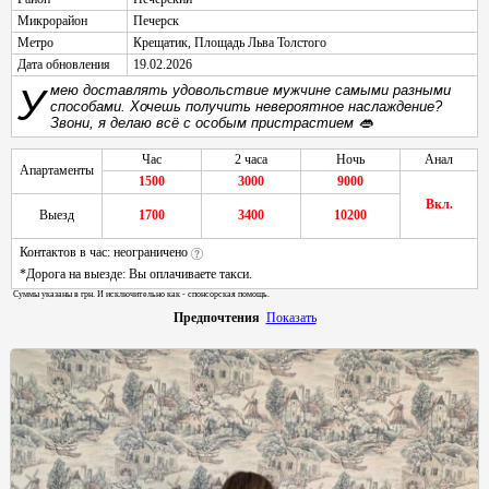
Микрорайон
Печерск
Метро
Крещатик
,
Площадь Льва Толстого
Дата обновления
19.02.2026
Умею доставлять удовольствие мужчине самыми разными
способами. Хочешь получить невероятное наслаждение?
Звони, я делаю всё с особым пристрастием 👄
Час
2 часа
Ночь
Анал
Апартаменты
1500
3000
9000
Вкл.
Выезд
1700
3400
10200
Контактов в час: неограничено
*Дорога на выезде: Вы оплачиваете такси.
Суммы указаны в грн. И исключительно как - спонсорская помощь.
Предпочтения
Показать